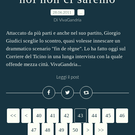
28.06.2011
…
Di VivaGandria
Attaccato da più parti e anche nel suo partito, Giorgio
Giudici sceglie lo scontro, quasi volesse innescare un
drammatico scenario "fin de règne". Lo ha fatto oggi sul
Corriere del Ticino in una lunga intervista con la quale
offende mezza città. VivaGandria...
Leggi il post
<<
<
10
20
30
40
41
42
43
44
45
46
47
48
49
50
>
>>