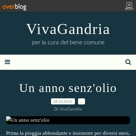
MENU
VivaGandria
per la cura del bene comune
Un anno senz'olio
28.10.2014
…
Di VivaGandria
Prima la pioggia abbondante e insistente per diversi mesi,