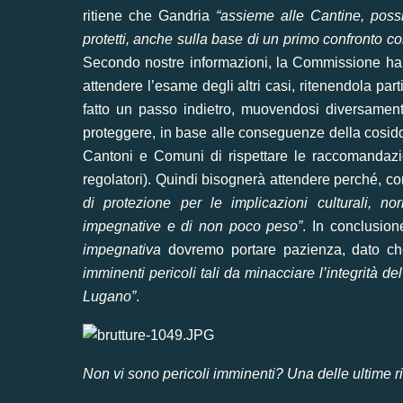
ritiene che Gandria
“assieme alle Cantine, possi
protetti, anche sulla base di un primo confronto con 
S
econdo nostre informazioni, l
a Commissione ha p
attendere l’esame degli altri casi, ritenendola pa
fatto un passo indietro, muovendosi diversament
proteggere, in base alle conseguenze della cosid
Cantoni e Comuni di rispettare le raccomandazioni
regolatori). Quindi bisognerà attendere perché, co
di protezione per le implicazioni culturali, n
impegnative e di non poco peso”
. In conclusion
impegnativa
dovremo portare pazienza, dato c
imminenti pericoli tali da minacciare l’integrità d
Lugano”
.
Non vi sono pericoli imminenti? Una delle ultime rist