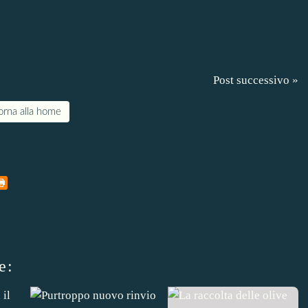
Post successivo »
orna alla home
e: