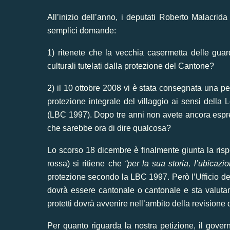
All’inizio dell’anno, i deputati Roberto Malacri
semplici domande:
1) ritenete che la vecchia casermetta delle guard
culturali tutelati dalla protezione del Cantone?
2) il 10 ottobre 2008 vi è stata consegnata una pet
protezione integrale del villaggio ai sensi della
(LBC 1997). Dopo tre anni non avete ancora espre
che sarebbe ora di dire qualcosa?
Lo scorso 18 dicembre è finalmente giunta
la ris
rossa) si ritiene che
“per la sua storia, l’ubicaz
protezione secondo la LBC 1997. Però l’Ufficio dei
dovrà essere cantonale o cantonale e sta valutan
protetti dovrà avvenire nell’ambito della revision
Per quanto riguarda la nostra petizione, il gove