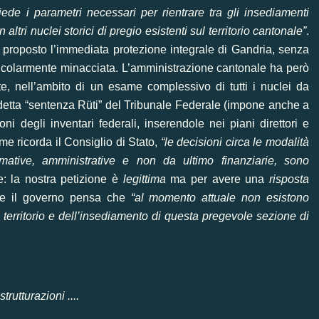
ede i parametri necessari per rientrare tra gli insediamenti
altri nuclei storici di pregio esistenti sul territorio cantonale”
.
roposto l’immediata protezione integrale di Gandria, senza
rticolarmente minacciata. L’amministrazione cantonale ha però
e, nell’ambito di un esame complessivo di tutti i nuclei da
detta
“sentenza Rüti”
del Tribunale Federale (impone anche a
 degli inventari federali, inserendole nei piani direttori e
me ricorda il Consiglio di Stato,
“le decisioni circa le modalità
ormative, amministrative e non da ultimo finanziarie, sono
e: la nostra petizione è
legittima
ma per avere una
risposta
he il governo pensa che
“al momento attuale non esistono
el territorio e dell’insediamento di questa pregevole sezione di
rutturazioni ....