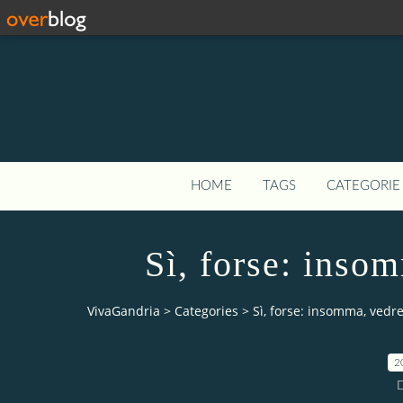
HOME
TAGS
CATEGORIE 
Sì, forse: inso
VivaGandria
>
Categories
>
Sì, forse: insomma, vedre
2
D