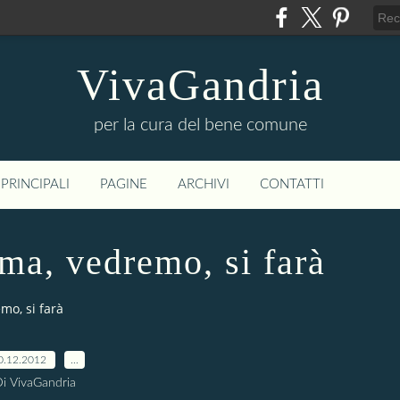
VivaGandria
per la cura del bene comune
PRINCIPALI
PAGINE
ARCHIVI
CONTATTI
mma, vedremo, si farà
mo, si farà
0.12.2012
…
i VivaGandria