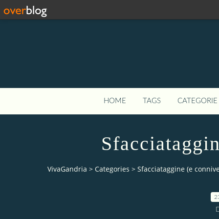
HOME
TAGS
CATEGORIE 
Sfacciataggi
VivaGandria
>
Categories
>
Sfacciataggine (e conniv
2
D