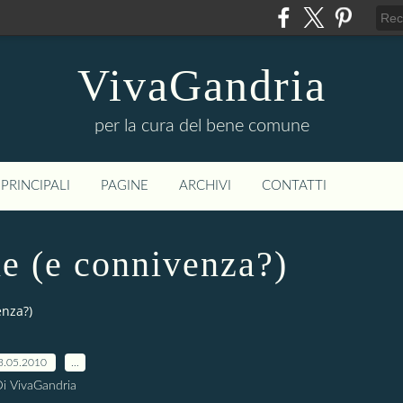
VivaGandria
per la cura del bene comune
PRINCIPALI
PAGINE
ARCHIVI
CONTATTI
ne (e connivenza?)
enza?)
3.05.2010
…
i VivaGandria