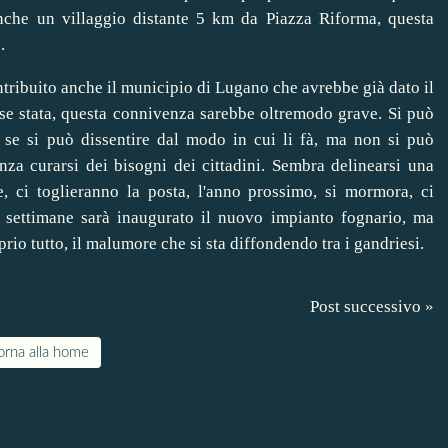
che un villaggio distante 5 km da Piazza Riforma, questa
e.
ontribuito anche il municipio di Lugano che avrebbe già dato il
sse stata, questa connivenza sarebbe oltremodo grave. Si può
e se si può dissentire dal modo in cui li fà, ma non si può
za curarsi dei bisogni dei cittadini. Sembra delinearsi una
e, ci toglieranno la posta, l'anno prossimo, si mormora, ci
e settimane sarà inaugurato il nuovo impianto fognario, ma
rio tutto, il malumore che si sta diffondendo tra i gandriesi.
Post successivo »
orna alla home