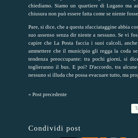
chiediamo. Siamo un quartiere di Lugano ma an
chiusura non può essere fatta come se niente foss
Pare, si dice, che a questa sfacciataggine abbia c
suo assenso senza dir niente a nessuno. Se vi fo
capire che La Posta faccia i suoi calcoli, anch
ammettere che il municipio gli regga la coda sen
tendenza preoccupante: tra pochi giorni, si dic
toglieranno il bus. E poi? D'accordo, tra alcun
nessuno si illuda che possa evacuare tutto, ma prop
« Post precedente
T
Condividi post