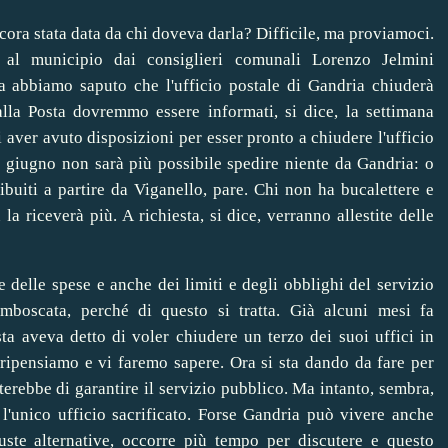
ora stata data da chi doveva darla? Difficile, ma proviamoci.
a al municipio dai consiglieri comunali Lorenzo Jelmini
a abbiamo saputo che l'ufficio postale di Gandria chiuderà
la Posta dovremmo essere informati, si dice, la settimana
i aver avuto disposizioni per esser pronto a chiudere l'ufficio
1 giugno non sarà più possibile spedire niente da Gandria: o
ibuiti a partire da Viganello, pare. Chi non ha bucalettere e
 la riceverà più. A richiesta, si dice, verranno allestite delle
 e delle spese e anche dei limiti e degli obblighi del servizio
mboscata, perché di questo si tratta. Già alcuni mesi fa
sta aveva detto di voler chiudere un terzo dei suoi uffici in
i ripensiamo e vi faremo sapere. Ora si sta dando da fare per
terebbe di garantire il servizio pubblico. Ma intanto, sembra,
 l'unico ufficio sacrificato. Forse Gandria può vivere anche
uste alternative, occorre più tempo per discutere e questo