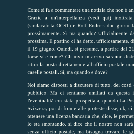
Come si fa a commentare una notizia che non è anc
Grazie a un'interpellanza (
vedi qu
i) inoltrat
(sindacalista OCST) e Rolf Endriss due giorni f
prossimamente. Sì ma quando? Ufficialmente dal
prossima. Il postino ci ha detto, ufficiosamente, d
il 19 giugno. Quindi, si presume, a partire dal 2
forse sì e come? Gli invii in arrivo saranno distr
ritira la posta direttamente all'ufficio postale non
caselle postali. Sì, ma quando e dove?
Noi siamo disposti a discutere di tutto, dei costi
pubblico. Ma ci sentiamo umiliati da questa i
l'eventualità era stata prospettata, quando La Po
Svizzera; poi di fronte alle proteste disse, ok, c
ottenere una licenza bancaria che, dice, le permet
lo sta smontando, si dice che il nostro non sarà
senza ufficio postale, ma bisogna trovare le gi