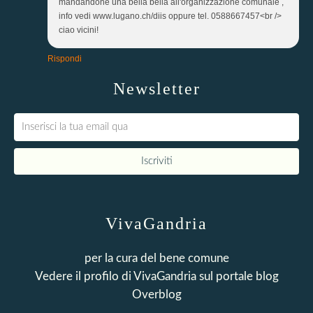
mandandone una bella bella all'organizzazione comunale ,
info vedi www.lugano.ch/diis oppure tel. 0588667457<br />
ciao vicini!
Rispondi
Newsletter
VivaGandria
per la cura del bene comune
Vedere il profilo di
VivaGandria
sul portale blog
Overblog