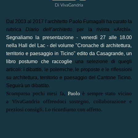
Di VivaGandria
Dal 2003 al 2017 l’architetto Paolo Fumagalli ha curato la
rubrica
Diario dell’architetto
per la rivista «Archi».
Segnaliamo la
presentazione - venerdì 27 alle 18.00
nella Hall del Lac - del volume "Cronache di architettura,
territorio e paesaggio in Ticino" edito da Casagrande, un
libro postumo che raccoglie
una selezione di quegli
articoli: i dibattiti, le polemiche, le proposte e le riflessioni
su architettura, territorio e paesaggio del Cantone Ticino.
Seguirà un dibattito.
Scomparso pochi mesi fa,
Paolo
è sempre stato vicino
a VivaGandria offrendoci sostegno, collaborazione e
preziosi consigli. Lo ricordiamo con affetto.