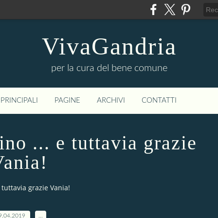
VivaGandria
per la cura del bene comune
PRINCIPALI
PAGINE
ARCHIVI
CONTATTI
no ... e tuttavia grazie
ania!
 tuttavia grazie Vania!
9.04.2019
…