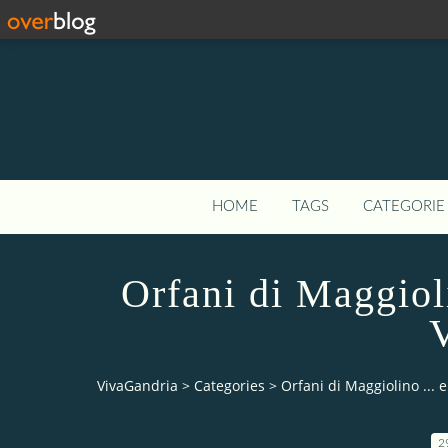
HOME
TAGS
CATEGORIE 
Orfani di Maggioli
V
VivaGandria
>
Categories
>
Orfani di Maggiolino ... e
2