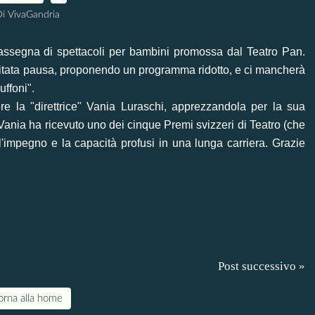
i VivaGandria
rassegna di spettacoli per bambini promossa dal Teatro Pan.
eritata pausa, proponendo
un programma ridotto
, e ci mancherà
uffoni".
e la "direttrice" Vania Luraschi, apprezzandola per la sua
 Vania ha ricevuto uno dei cinque
Premi svizzeri di Teatro
(che
'impegno e la capacità profusi in una lunga carriera. Grazie
Post successivo »
orna alla home